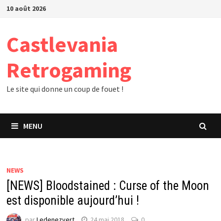
Passer
10 août 2026
au
contenu
Castlevania
Retrogaming
Le site qui donne un coup de fouet !
MENU
NEWS
[NEWS] Bloodstained : Curse of the Moon
est disponible aujourd’hui !
par
Ledenezvert
24 mai 2018
0